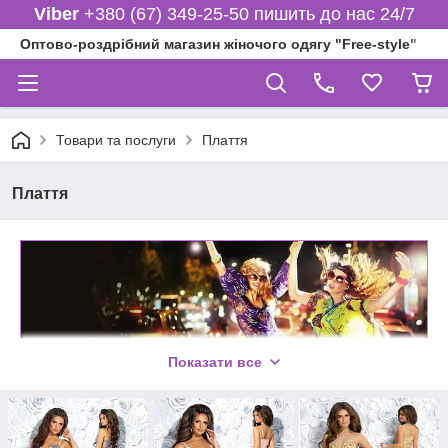
Viber
+380 (67) 349-25-50 пишить до нас 24/7
Оптово-роздрібний магазин жіночого одягу "Free-style"
Товари та послуги
Плаття
Плаття
Показати все
Плаття гуртом і в роздріб за
найдоступнішими цінами на ринку
України та Європи