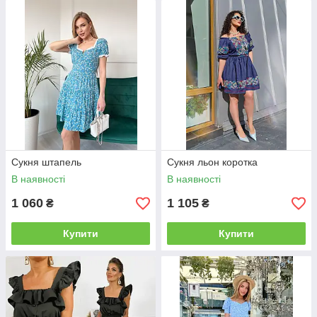
Сукня штапель
Сукня льон коротка
В наявності
В наявності
1 060
1 105
₴
₴
Купити
Купити