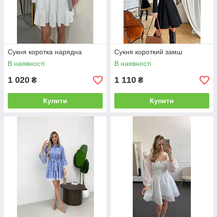
2
Дуже доступні та привабливі ціни
Ціни на наші плаття недорогі та водночас не
поступаються за якістю. У нашому інтернет-магазині
жіночого одягу конкурентоспроможні ціни так, як ми
постачаємо жіночий одяг безпосередньо з фабрик.
Сукня коротка нарядна
Сукня короткий замш
В наявності
В наявності
3
Швидка доставка
1 020
1 110
₴
₴
Швидка доставка на всій території України "Новою
поштою" або іншою кур'єрською службою за вашим
Купити
Купити
побажанням. Доставляємо замовлення до Росії та
інших країн СНД.
4
Ми є лідерами
Наш
інтернет-магазин жіночого одягу
працює вже
п'ятий
рік і ми дуже дорожимо своєю репутацією. Нам
дуже важливо, щоб ви залишилися задоволені своїми
замовленнями та повертаються до нас знову і знову.
5
Множество позитивних відгуків
підтверджують наші принципи в