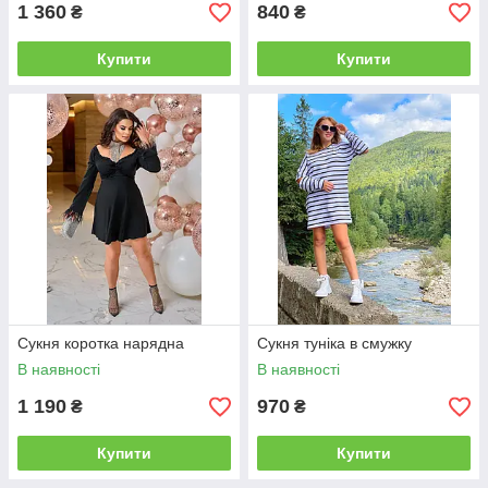
1 360
840
₴
₴
Купити
Купити
Сукня коротка нарядна
Сукня туніка в смужку
В наявності
В наявності
1 190
970
₴
₴
Купити
Купити