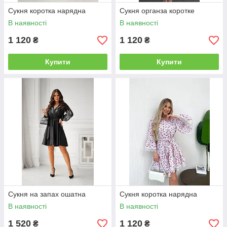
роботі
Сукня коротка нарядна
Сукня органза коротке
58 відгуків про нашу роботу та переконайтеся в цьому
В наявності
В наявності
самостійно.
1 120
1 120
₴
₴
6
Найкращі гуртові ціни та умови
роботи з партнерами
Купити
Купити
У нас найкращі ціни на весь жіночий одяг завдяки
прямих постачаннях від виробників і постачальників.
7
Зручна форма продажів
Дуже легко оформити замовлення на сайті через
кошик покупця, через електронну пошту або за
телефонами зазначений на нашому сайті.
8
Гарна якість платтів
Виняткова якість усіх моделей. Дуже практичні та
шкарпетки жіночі плаття. У нас діє передпродажна
Сукня на запах ошатна
Сукня коротка нарядна
перевірка на шлюб перед кожним відправленням.
В наявності
В наявності
1 520
1 120
₴
₴