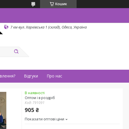
Кошик
7 км вул. Харківська 1 (склад), Одеса, Україна
влення?
Відгуки
Про нас
В наявності
Оптом і в роздріб
Код:
791091
905 ₴
Показати оптові ціни