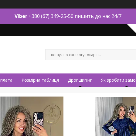
Viber
+380 (67) 349-25-50 пишить до нас 24/7
оплата
Розмірна таблиця
Дропшипінг
Як зробити замо