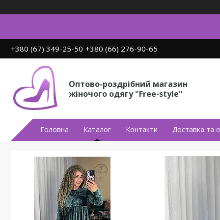
+380 (67) 349-25-50
+380 (66) 276-90-65
Оптово-роздрібний магазин
жіночого одягу "Free-style"
Головна
Каталог
Контакти
Доставка та 