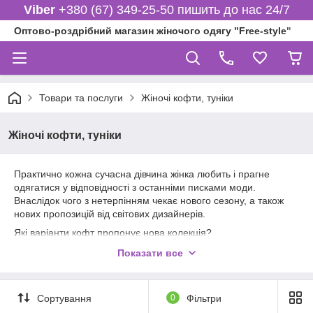
Viber
+380 (67) 349-25-50 пишить до нас 24/7
Оптово-роздрібний магазин жіночого одягу "Free-style"
Товари та послуги
Жіночі кофти, туніки
Жіночі кофти, туніки
Практично кожна сучасна дівчина жінка любить і прагне
одягатися у відповідності з останніми писками моди.
Внаслідок чого з нетерпінням чекає нового сезону, а також
нових пропозицій від світових дизайнерів.
Які варіанти кофт пропонує нова колекція?
Класична, кофта - її основою є абсолютно всі види
Показати все
трикотажної, а також в'язаної тканини, в кофті може бути
застібка на гудзиках або на блискавці.
Кофти з наявністю високої горловини - це не тільки зручна,
Сортування
0
Фільтри
але й абсолютно незамінна річ у гардеробі.