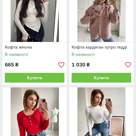
Кофта жіноча
Кофта кардиган хутро тедді
В наявності
В наявності
665
1 030
₴
₴
Купити
Купити