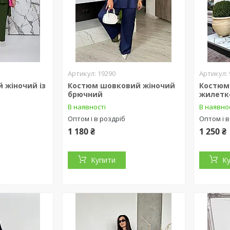
19290
 жіночий із
Костюм шовковий жіночий
Костюм
брючний
жилетк
В наявності
В наявно
Оптом і в роздріб
Оптом і в
1 180 ₴
1 250 ₴
Купити
К