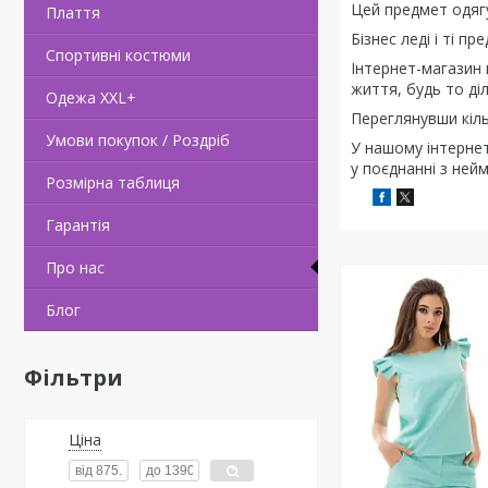
Цей предмет одягу
Плаття
Бізнес леді і ті п
Спортивні костюми
Інтернет-магазин 
життя, будь то діл
Одежа ХХL+
Переглянувши кіль
Умови покупок / Роздріб
У нашому інтернет
у поєднанні з ней
Розмірна таблиця
Гарантія
Про нас
Блог
Фільтри
Ціна