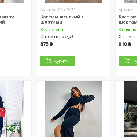
04р15425
ами та
Костюм женский с
Костюм 
ий
шортами
шортам
В наявності
В наявно
Оптом і в роздріб
Оптом і в
875 ₴
910 ₴
Купити
К