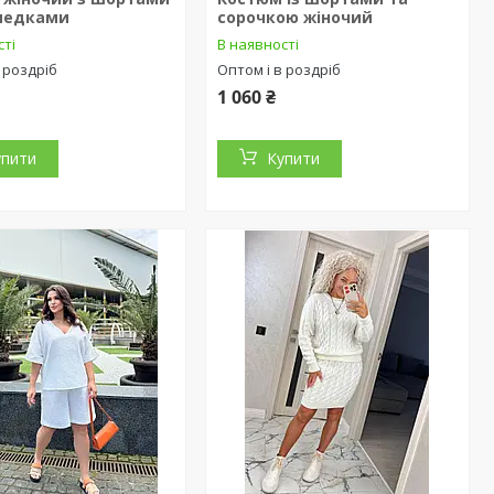
педками
сорочкою жіночий
сті
В наявності
 роздріб
Оптом і в роздріб
1 060 ₴
упити
Купити