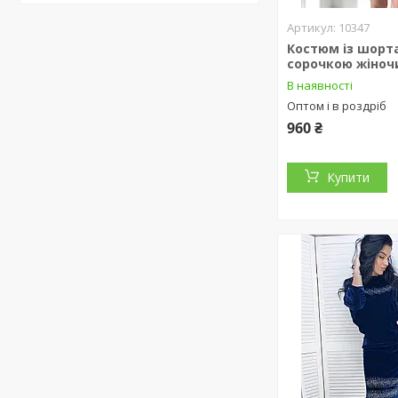
10347
Костюм із шорт
сорочкою жіноч
В наявності
Оптом і в роздріб
960 ₴
Купити