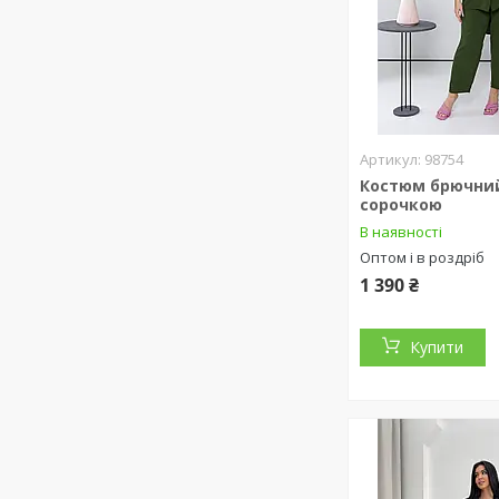
98754
Костюм брючний
сорочкою
В наявності
Оптом і в роздріб
1 390 ₴
Купити