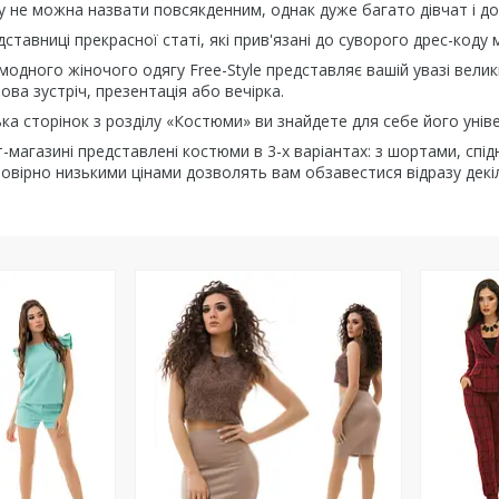
 не можна назвати повсякденним, однак дуже багато дівчат і до
редставниці прекрасної статі, які прив'язані до суворого дрес-код
модного жіночого одягу Free-Style представляє вашій увазі велик
ова зустріч, презентація або вечірка.
ка сторінок з розділу «Костюми» ви знайдете для себе його універ
-магазині представлені костюми в 3-х варіантах: з шортами, спідн
мовірно низькими цінами дозволять вам обзавестися відразу декі