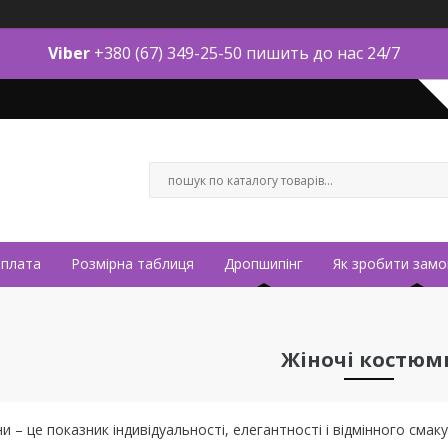
Viber
+380 (67) 349-25-50 пишить до нас 24/7
оплата
Розмірна таблиця
Дропшипінг
Як зробити замо
Жіночі костюм
 – це показник індивідуальності, елегантності і відмінного смаку