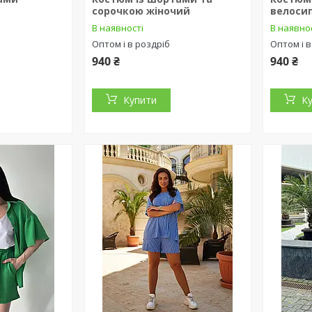
сорочкою жіночий
велоси
В наявності
В наявно
Оптом і в роздріб
Оптом і в
940 ₴
940 ₴
Купити
К