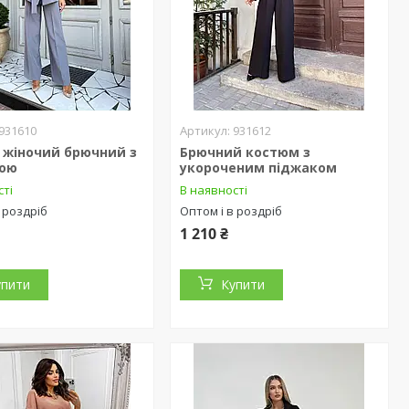
931610
931612
 жіночий брючний з
Брючний костюм з
ою
укороченим піджаком
сті
В наявності
 роздріб
Оптом і в роздріб
1 210 ₴
упити
Купити