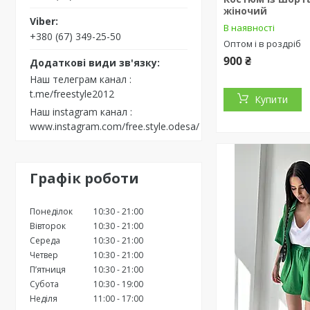
жіночий
В наявності
+380 (67) 349-25-50
Оптом і в роздріб
900 ₴
Наш телеграм канал
t.me/freestyle2012
Купити
Наш instagram канал
www.instagram.com/free.style.odesa/
Графік роботи
Понеділок
10:30
21:00
Вівторок
10:30
21:00
Середа
10:30
21:00
Четвер
10:30
21:00
Пʼятниця
10:30
21:00
Субота
10:30
19:00
Неділя
11:00
17:00