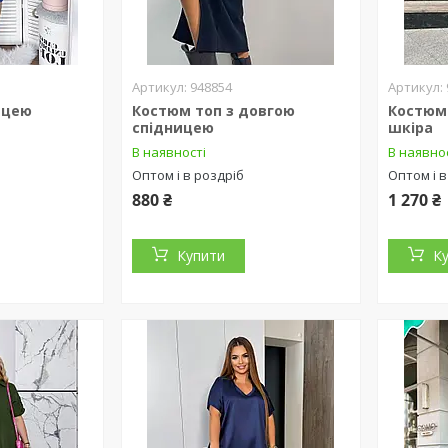
948854
ицею
Костюм топ з довгою
Костюм
спідницею
шкіра
В наявності
В наявно
Оптом і в роздріб
Оптом і в
880 ₴
1 270 ₴
Купити
К