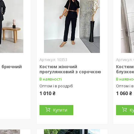
10353
й брючний
Костюм жіночий
Костюм
прогулянковий з сорочкою
блузко
В наявності
В наявно
Оптом і в роздріб
Оптом і в
1 010 ₴
1 060 ₴
Купити
К