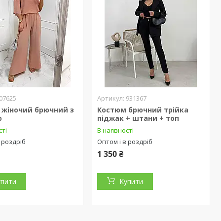
07625
931367
 жіночий брючний з
Костюм брючний трійка
ю
піджак + штани + топ
сті
В наявності
 роздріб
Оптом і в роздріб
1 350 ₴
упити
Купити