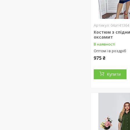
04ат41364
Костюм з спідн
оксамит
В наявності
Оптом і в роздріб
975 ₴
Купити