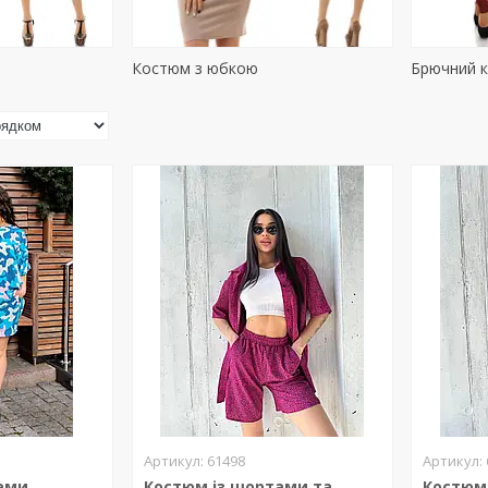
Костюм з юбкою
Брючний 
61498
ами
Костюм із шортами та
Костюм