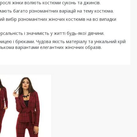
рослі жінки воліють костюми суконь та джинсів.
у мають багато різноманітних варіацій на тему костюма.
ий вибір різноманітних жіночих костюмів на всі випадки
сальність і значимість у житті будь-якої дівчини.
ицею і брюками. Чудова якість матеріалу та унікальний крій
лькома варіантами елегантних жіночних образів.