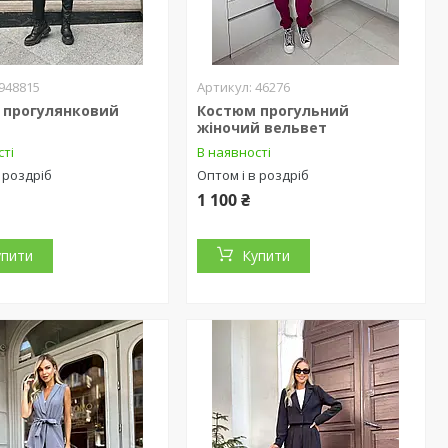
948815
46276
 прогулянковий
Костюм прогульний
жіночий вельвет
сті
В наявності
 роздріб
Оптом і в роздріб
1 100 ₴
упити
Купити