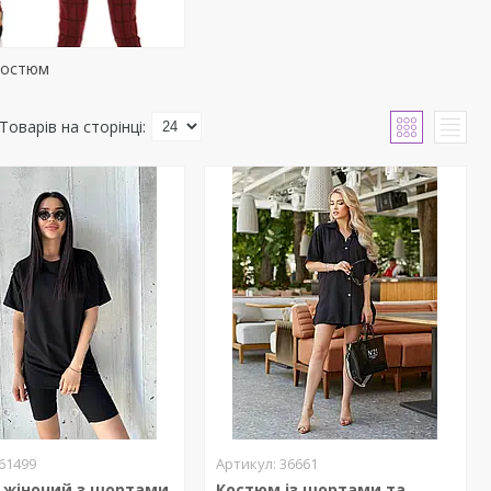
костюм
61499
36661
 жіночий з шортами
Костюм із шортами та