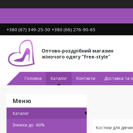
+380 (67) 349-25-50
+380 (66) 276-90-65
Оптово-роздрібний магазин
жіночого одягу "Free-style"
Головна
Каталог
Контакти
Доставка та 
Каталог
Знижки до -60%
Костюм для дівчини