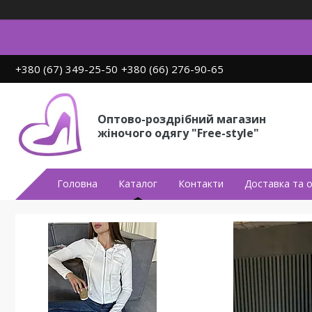
+380 (67) 349-25-50
+380 (66) 276-90-65
Оптово-роздрібний магазин
жіночого одягу "Free-style"
Головна
Каталог
Контакти
Доставка та 