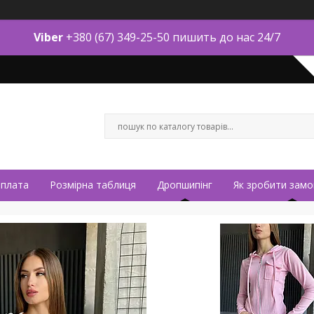
Viber
+380 (67) 349-25-50 пишить до нас 24/7
оплата
Розмірна таблиця
Дропшипінг
Як зробити замо