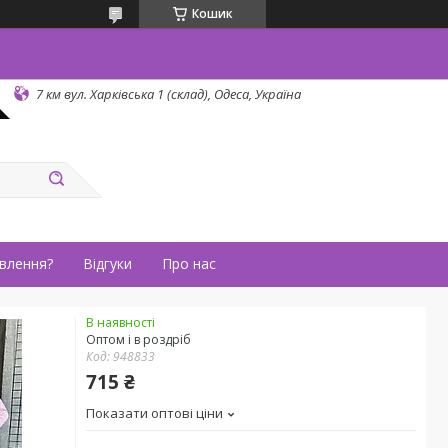
Кошик
7 км вул. Харківська 1 (склад), Одеса, Україна
влення?
Відгуки
Про нас
В наявності
Оптом і в роздріб
Код:
948833
715 ₴
Показати оптові ціни