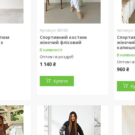
86160
стюм
Спортивний костюм
Спорти
 з
жіночий флісовий
жіночий
капюш
В наявності
В наявно
Оптом і в роздріб
Оптом і в
1 140 ₴
960 ₴
Купити
К