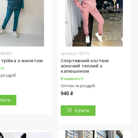
182491
02575
 трійка з жилетом
Спортивний костюм
жіночий теплий з
сті
капюшоном
 роздріб
В наявності
Оптом і в роздріб
940 ₴
упити
Купити