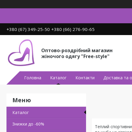
+380 (67) 349-25-50
+380 (66) 276-90-65
Оптово-роздрібний магазин
жіночого одягу "Free-style"
Головна
Каталог
Контакти
Доставка та 
Каталог
Знижки до -60%
Теплий спортивний