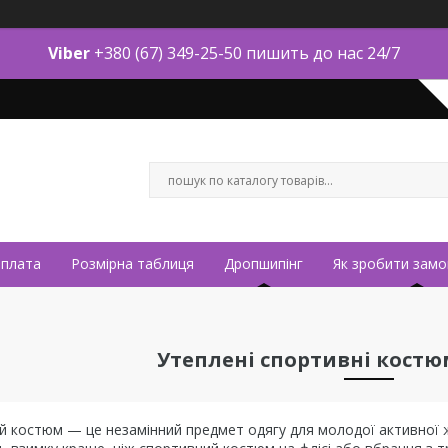
Viber
+380 (67) 349-25-50 пишить до нас 24/7
оплата
Розмірна таблиця
Дропшипінг
Як зробити замо
Утеплені спортивні костю
 костюм — це незамінний предмет одягу для молодої активної жі