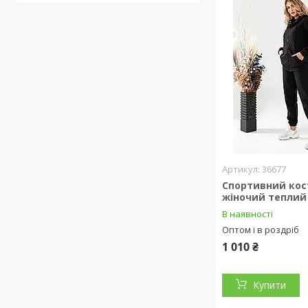
36677
Спортивний ко
жіночий теплий
В наявності
Оптом і в роздріб
1 010 ₴
Купити