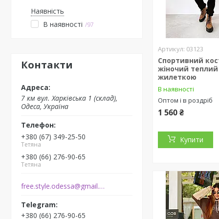
Наявність
В наявності
97
03123
Спортивний ко
Контакти
жіночий теплий
жилеткою
В наявності
7 км вул. Харківська 1 (склад),
Оптом і в роздріб
Одеса, Україна
1 560 ₴
+380 (67) 349-25-50
Купити
Тетяна
+380 (66) 276-90-65
Тетяна
free.style.odessa@gmail.com
+380 (66) 276-90-65