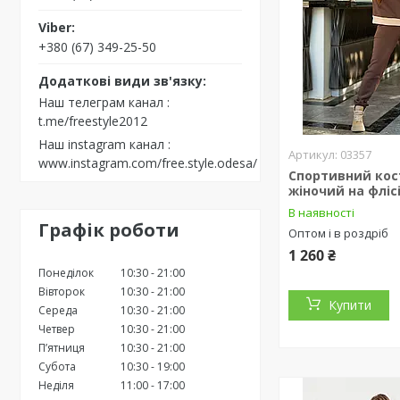
+380 (67) 349-25-50
Наш телеграм канал
t.me/freestyle2012
Наш instagram канал
03357
www.instagram.com/free.style.odesa/
Спортивний ко
жіночий на фліс
В наявності
Графік роботи
Оптом і в роздріб
1 260 ₴
Понеділок
10:30
21:00
Вівторок
10:30
21:00
Купити
Середа
10:30
21:00
Четвер
10:30
21:00
Пʼятниця
10:30
21:00
Субота
10:30
19:00
Неділя
11:00
17:00