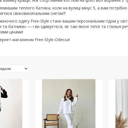
ть взимку краще, ніж спортивний костюм на флісі або вбрання з т
мнішим теплого батніка, коли на вулиці мінус 5, а вам потрібно
ятися свіжовисипальним снігом?!
жіночого одягу Free-Style стане вашим персональним гідом у сві
та батники» — і ви здивуєтеся, як такі якісні теплі та стильні р
ими цінами!
ернет-магазином Free-Style-Odessa!