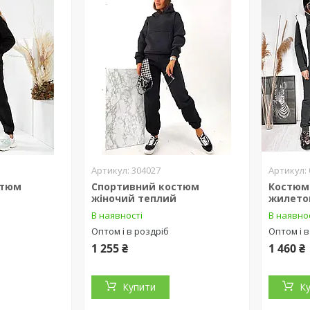
304027
стюм
Спортивний костюм
Костюм 
жіночий теплий
жилет
В наявності
В наявно
Оптом і в роздріб
Оптом і в
1 255 ₴
1 460 ₴
Купити
К