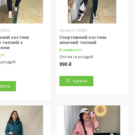
02816
02822
вний костюм
Спортивний костюм
 теплий з
жіночий теплий
оном
В наявності
сті
Оптом і в роздріб
 роздріб
990 ₴
Купити
упити