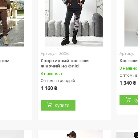
03356
стюм
Спортивний костюм
Костюм
і
жіночий на флісі
В наявно
В наявності
Оптом і в
Оптом і в роздріб
1 340 ₴
1 160 ₴
К
Купити