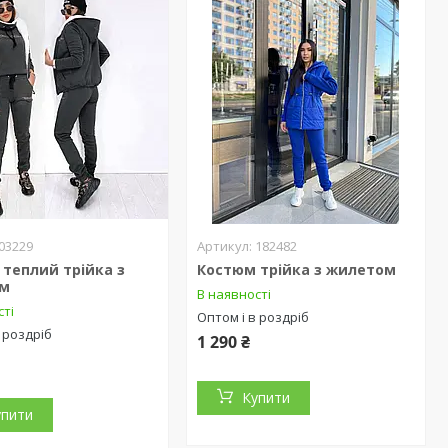
03229
182482
теплий трійка з
Костюм трійка з жилетом
ом
В наявності
сті
Оптом і в роздріб
 роздріб
1 290 ₴
Купити
упити