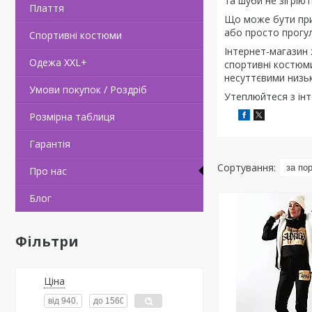
та шуби не зігрію
Плаття
Що може бути приє
або просто прогул
Спортивні костюми
Інтернет-магазин 
Одежа ХХL+
спортивні костюми 
несуттєвими низьк
Умови покупок / Роздріб
Утеплюйтеся з інт
Розмірна таблиця
Гарантія
Про нас
Блог
Фільтри
Ціна