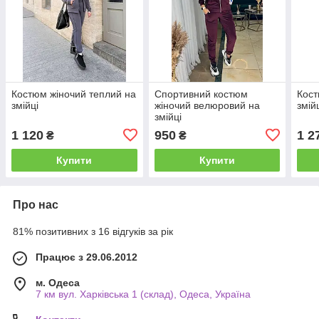
Костюм жіночий теплий на
Спортивний костюм
Кост
змійці
жіночий велюровий на
змій
змійці
1 120
950
1 2
₴
₴
Купити
Купити
Про нас
81% позитивних з 16 відгуків за рік
Працює з 29.06.2012
м. Одеса
7 км вул. Харківська 1 (склад), Одеса, Україна