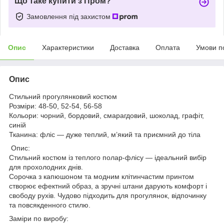
Що таке купити з Пром?
Замовлення під захистом
Опис
Характеристики
Доставка
Оплата
Умови п
Опис
Стильний прогулянковий костюм
Розміри: 48-50, 52-54, 56-58
Кольори: чорний, бордовий, смарагдовий, шоколад, графіт,
синій
Тканина: фліс — дуже теплий, м’який та приємний до тіла
Опис:
Стильний костюм із теплого полар-флісу — ідеальний вибір
для прохолодних днів.
Сорочка з капюшоном та модним клітинчастим принтом
створює ефектний образ, а зручні штани дарують комфорт і
свободу рухів. Чудово підходить для прогулянок, відпочинку
та повсякденного стилю.
Заміри по виробу: