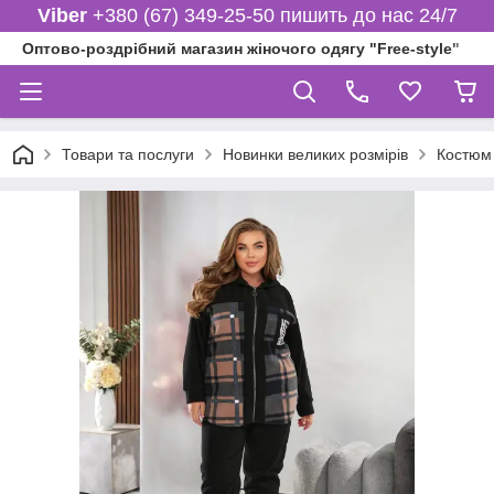
Viber
+380 (67) 349-25-50 пишить до нас 24/7
Оптово-роздрібний магазин жіночого одягу "Free-style"
Товари та послуги
Новинки великих розмірів
Костюм 