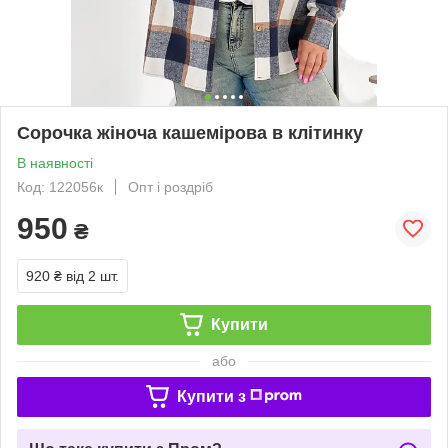
Сорочка жіноча кашемірова в клітинку
В наявності
Код: 122056к
Опт і роздріб
950
₴
920 ₴
від 2 шт.
Купити
або
Купити з