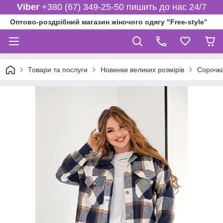
Viber
+380 (67) 349-25-50 пишить до нас 24/7
Оптово-роздрібний магазин жіночого одягу "Free-style"
Товари та послуги
Новинки великих розмірів
Сорочка