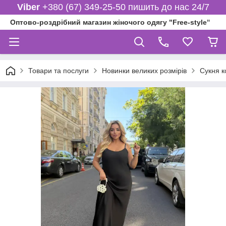
Viber
+380 (67) 349-25-50 пишить до нас 24/7
Оптово-роздрібний магазин жіночого одягу "Free-style"
Товари та послуги
Новинки великих розмірів
Сукня к