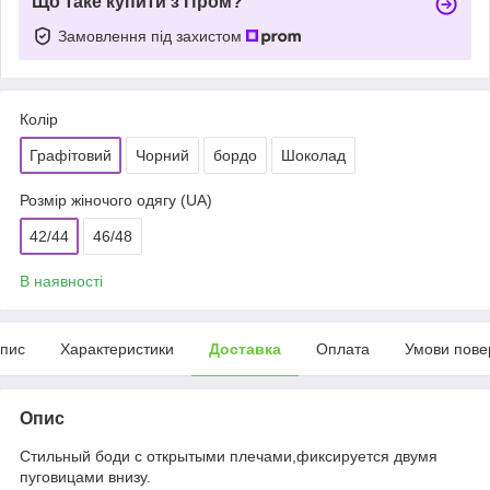
Що таке купити з Пром?
Замовлення під захистом
Колір
Графітовий
Чорний
бордо
Шоколад
Розмір жіночого одягу (UA)
42/44
46/48
В наявності
пис
Характеристики
Доставка
Оплата
Умови пове
Опис
Стильный боди с открытыми плечами,фиксируется двумя
пуговицами внизу.