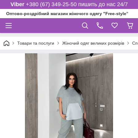
Viber
+380 (67) 349-25-50 пишить до нас 24/7
Оптово-роздрібний магазин жіночого одягу "Free-style"
Товари та послуги
Жіночий одяг великих розмірів
Сп