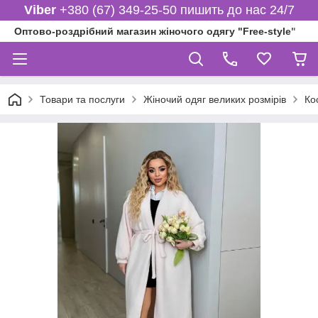
Viber
+380 (67) 349-25-50 пишить до нас 24/7
Оптово-роздрібний магазин жіночого одягу "Free-style"
Товари та послуги
Жіночий одяг великих розмірів
Ко