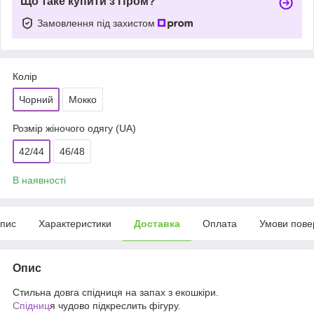
Що таке купити з Пром?
Замовлення під захистом
Колір
Чорний
Мокко
Розмір жіночого одягу (UA)
42/44
46/48
В наявності
пис
Характеристики
Доставка
Оплата
Умови пове
Опис
Стильна довга спідниця на запах з екошкіри.
Спідниц
я чудово підкреслить фігуру.