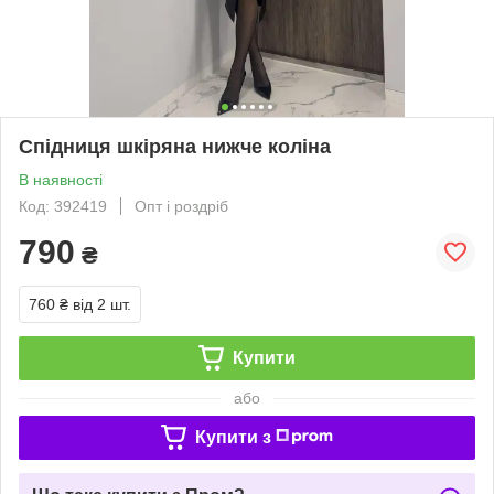
Спідниця шкіряна нижче коліна
В наявності
Код: 392419
Опт і роздріб
790
₴
760 ₴
від 2 шт.
Купити
або
Купити з