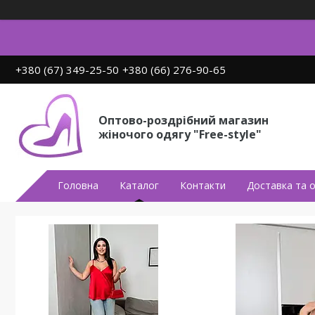
+380 (67) 349-25-50
+380 (66) 276-90-65
Оптово-роздрібний магазин
жіночого одягу "Free-style"
Головна
Каталог
Контакти
Доставка та 