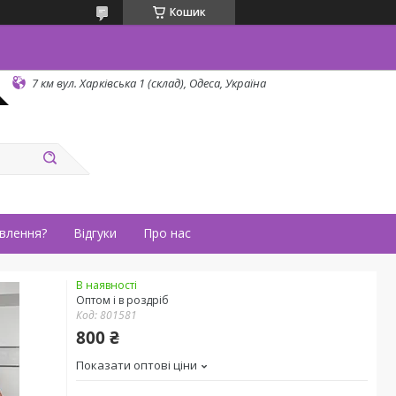
Кошик
7 км вул. Харківська 1 (склад), Одеса, Україна
влення?
Відгуки
Про нас
В наявності
Оптом і в роздріб
Код:
801581
800 ₴
Показати оптові ціни