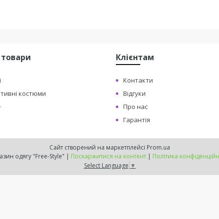
 товари
Клієнтам
і
Контакти
ртивні костюми
Відгуки
+
Про нас
Гарантія
Сайт створений на маркетплейсі
Prom.ua
Магазин одягу "Free-Style" |
Поскаржитися на контент
|
Політика конфіденційн
Select Language
▼