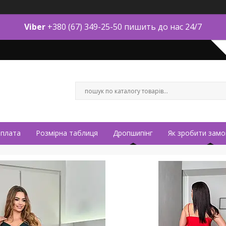
Viber
+380 (67) 349-25-50 пишить до нас 24/7
оплата
Розмірна таблиця
Дропшипінг
Як зробити замо