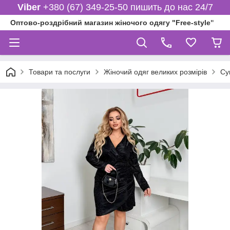
Viber
+380 (67) 349-25-50 пишить до нас 24/7
Оптово-роздрібний магазин жіночого одягу "Free-style"
Товари та послуги
Жіночий одяг великих розмірів
Су