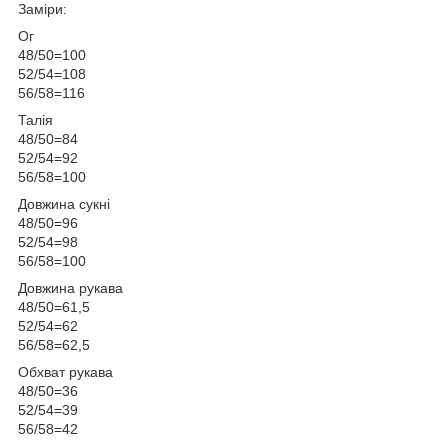
Заміри:
Ог
48/50=100
52/54=108
56/58=116
Талія
48/50=84
52/54=92
56/58=100
Довжина сукні
48/50=96
52/54=98
56/58=100
Довжина рукава
48/50=61,5
52/54=62
56/58=62,5
Обхват рукава
48/50=36
52/54=39
56/58=42