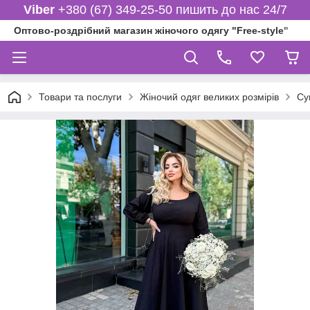
Viber
+380 (67) 349-25-50 пишить до нас 24/7
Оптово-роздрібний магазин жіночого одягу "Free-style"
Товари та послуги
Жіночий одяг великих розмірів
Су