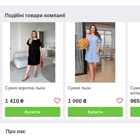
Подібні товари компанії
Сукня коротка льон
Сукня льон
Сукн
коль
1 410
1 000
965
₴
₴
Купити
Купити
Про нас