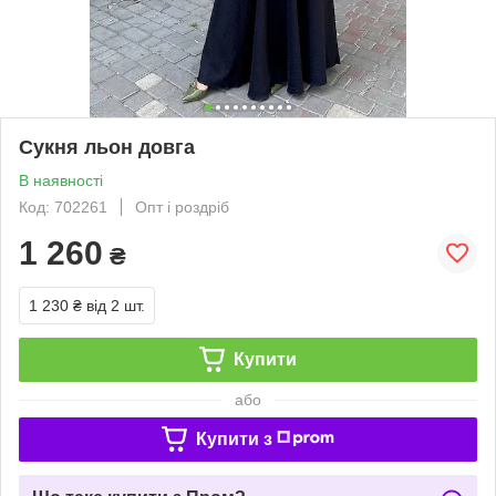
Сукня льон довга
В наявності
Код: 702261
Опт і роздріб
1 260
₴
1 230 ₴
від 2 шт.
Купити
або
Купити з