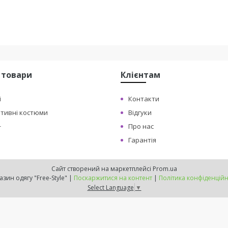
 товари
Клієнтам
і
Контакти
ртивні костюми
Відгуки
+
Про нас
Гарантія
Сайт створений на маркетплейсі
Prom.ua
Магазин одягу "Free-Style" |
Поскаржитися на контент
|
Політика конфіденційн
Select Language
▼