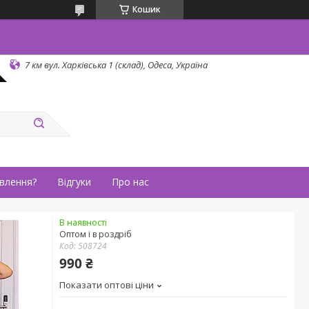
Кошик
7 км вул. Харківська 1 (склад), Одеса, Україна
влення?
Відгуки
Про нас
В наявності
Оптом і в роздріб
Код:
508724
990 ₴
Показати оптові ціни