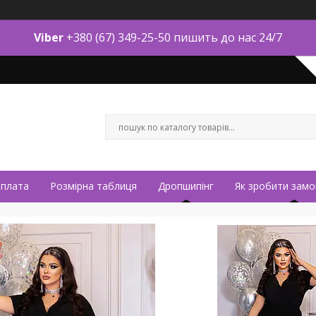
Viber
+380 (67) 349-25-50 пишить до нас 24/7
оплата
Розмірна таблиця
Дропшипінг
Як зробити замо