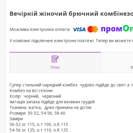
Вечірній жіночий брючний комбінез
У компанії підключені електронні платежі. Тепер ви можете
Опис
Х
Супер стильний нарядний комбез чудово підійде до свят а 
Комбез на всі сезони
Колір: чорний, червоний
Імітація запаха підійде для великих грудей
Тканина: жатка, дуже приемна на дотик
Розміри: 50-52, 54-56, 58-60
Заміри
50-52 ог 115, о.т 100, о.б 115
54-56 ог 125, о.т 110, о.б 125