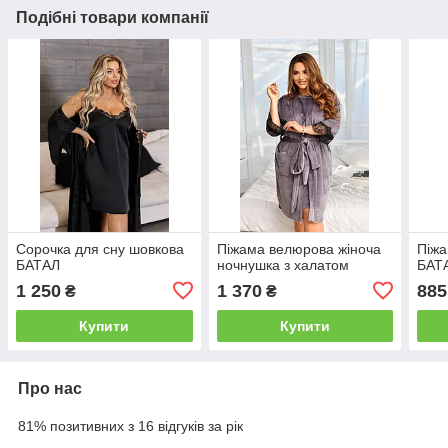
Подібні товари компанії
Сорочка для сну шовкова
Піжама велюрова жіноча
Піжа
БАТАЛ
ночнушка з халатом
БАТ
1 250
1 370
885
₴
₴
Купити
Купити
Про нас
81% позитивних з 16 відгуків за рік