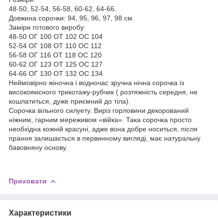
48-50, 52-54, 56-58, 60-62, 64-66.
Довжина сорочки: 94, 95, 96, 97, 98 см.
Заміри готового виробу:
48-50 ОГ 100 ОТ 102 ОС 104
52-54 ОГ 108 ОТ 110 ОС 112
56-58 ОГ 116 ОТ 118 ОС 120
60-62 ОГ 123 ОТ 125 ОС 127
64-66 ОГ 130 ОТ 132 ОС 134
Неймовірно жіночна і водночас зручна нічна сорочка із
високоякісного трикотажу-рубчик ( розтяжність середня, не
кошлатиться, дуже приємний до тіла).
Сорочка вільного силуету. Виріз горловини декорований
ніжним, гарним мереживом «війка». Така сорочка просто
необхідна кожній красуні, адже вона добре носиться, після
прання залишається в первинному вигляді, має натуральну
бавовняну основу.
Приховати
Характеристики