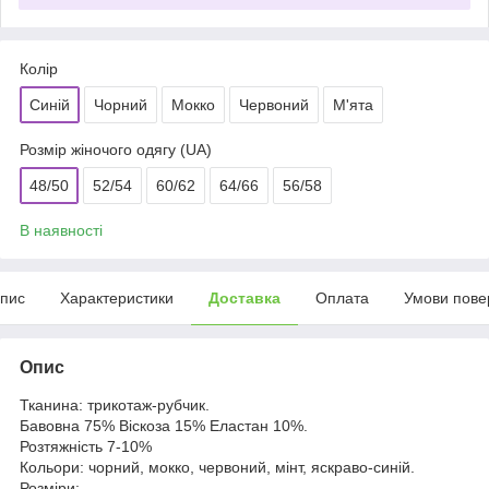
Колір
Синій
Чорний
Мокко
Червоний
М'ята
Розмір жіночого одягу (UA)
48/50
52/54
60/62
64/66
56/58
В наявності
пис
Характеристики
Доставка
Оплата
Умови пове
Опис
Тканина: трикотаж-рубчик.
Бавовна 75% Віскоза 15% Еластан 10%.
Розтяжність 7-10%
Кольори: чорний, мокко, червоний, мінт, яскраво-синій.
Розміри: