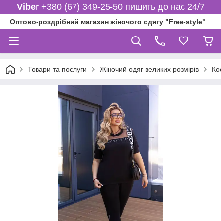
Viber
+380 (67) 349-25-50 пишить до нас 24/7
Оптово-роздрібний магазин жіночого одягу "Free-style"
Товари та послуги
Жіночий одяг великих розмірів
Ко