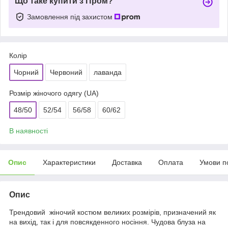
Що таке купити з Пром?
Замовлення під захистом
Колір
Чорний
Червоний
лаванда
Розмір жіночого одягу (UA)
48/50
52/54
56/58
60/62
В наявності
Опис
Характеристики
Доставка
Оплата
Умови п
Опис
Трендовий жіночий костюм великих розмірів, призначений як
на вихід, так і для повсякденного носіння. Чудова блуза на