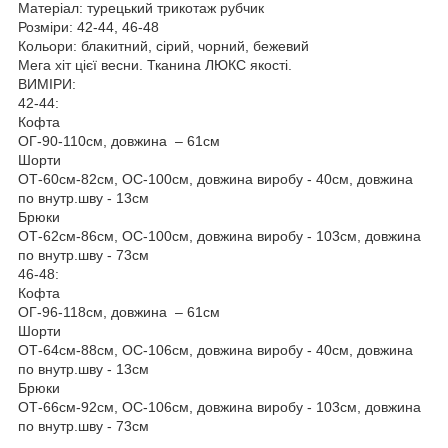
Матеріал: турецький трикотаж рубчик
Розміри: 42-44, 46-48
Кольори: блакитний, сірий, чорний, бежевий
Мега хіт цієї весни. Тканина ЛЮКС якості.
ВИМІРИ:
42-44:
Кофта
ОГ-90-110см, довжина – 61см
Шорти
ОТ-60см-82см, ОС-100см, довжина виробу - 40см, довжина
по внутр.шву - 13см
Брюки
ОТ-62см-86см, ОС-100см, довжина виробу - 103см, довжина
по внутр.шву - 73см
46-48:
Кофта
ОГ-96-118см, довжина – 61см
Шорти
ОТ-64см-88см, ОС-106см, довжина виробу - 40см, довжина
по внутр.шву - 13см
Брюки
ОТ-66см-92см, ОС-106см, довжина виробу - 103см, довжина
по внутр.шву - 73см