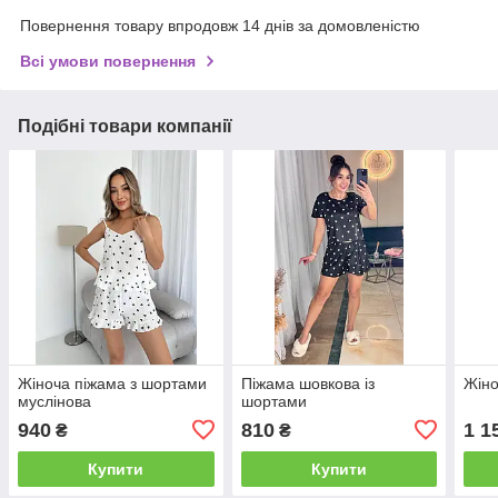
Повернення товару впродовж 14 днів за домовленістю
Всі умови повернення
Подібні товари компанії
Жіноча піжама з шортами
Піжама шовкова із
Жіно
муслінова
шортами
940
810
1 1
₴
₴
Купити
Купити