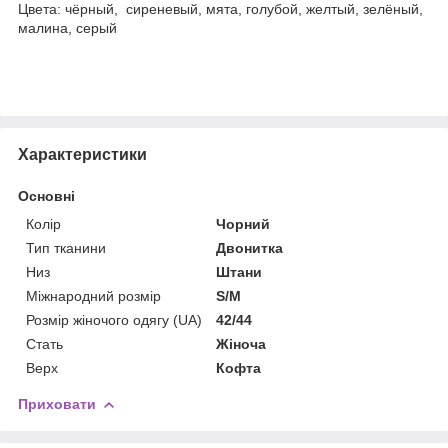
Цвета: чёрный, сиреневый, мята, голубой, желтый, зелёный,
малина, серый
Характеристики
Основні
Колір
Чорний
Тип тканини
Двонитка
Низ
Штани
Міжнародний розмір
S/M
Розмір жіночого одягу (UA)
42/44
Стать
Жіноча
Верх
Кофта
Приховати