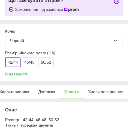
Що таке купити з Пром?
Замовлення під захистом
Колір
Чорний
Розмір жіночого одягу (UA)
42/44
46/48
50/52
В наявності
Характеристики
Доставка
Оплата
Умови повернення
Опис
Размер - 42-44, 46-48, 50-52
Ткань - турецкая двунить