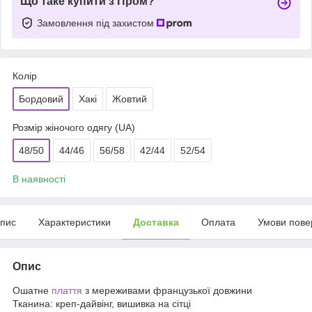
Що таке купити з Пром?
Замовлення під захистом
Колір
Бордовий
Хакі
Жовтий
Розмір жіночого одягу (UA)
48/50
44/46
56/58
42/44
52/54
В наявності
пис
Характеристики
Доставка
Оплата
Умови пове
Опис
Ошатне
плаття
з мереживами французької довжини
Тканина: креп-дайвінг, вишивка на сітці