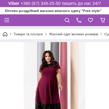
Viber
+380 (67) 349-25-50 пишить до нас 24/7
Оптово-роздрібний магазин жіночого одягу "Free-style"
Товари та послуги
Жіночий одяг великих розмірів
Су