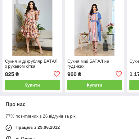
Сукня міді фубляр БАТАЛ
Сукня міді БАТАЛ на
Сукн
з рукавом сітка
гудзиках
825
960
1 1
₴
₴
Купити
Купити
Про нас
77% позитивних з 26 відгуків за рік
Працює з 29.06.2012
м. Одеса