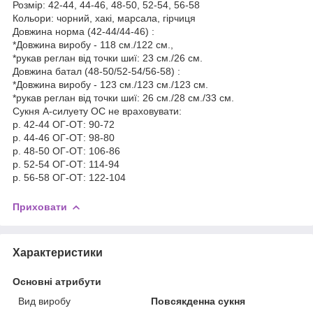
Розмір: 42-44, 44-46, 48-50, 52-54, 56-58
Кольори: чорний, хакі, марсала, гірчиця
Довжина норма (42-44/44-46) :
*Довжина виробу - 118 см./122 см.,
*рукав реглан від точки шиї: 23 см./26 см.
Довжина батал (48-50/52-54/56-58) :
*Довжина виробу - 123 см./123 см./123 см.
*рукав реглан від точки шиї: 26 см./28 см./33 см.
Сукня А-силуету ОС не враховувати:
р. 42-44 ОГ-ОТ: 90-72
р. 44-46 ОГ-ОТ: 98-80
р. 48-50 ОГ-ОТ: 106-86
р. 52-54 ОГ-ОТ: 114-94
р. 56-58 ОГ-ОТ: 122-104
Приховати
Характеристики
Основні атрибути
Вид виробу
Повсякденна сукня