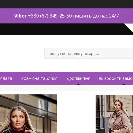
Viber
+380 (67) 349-25-50 пишить до нас 24/7
оплата
Розмірна таблиця
Дропшипінг
Як зробити замо