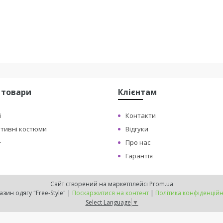
 товари
Клієнтам
і
Контакти
ртивні костюми
Відгуки
+
Про нас
Гарантія
Сайт створений на маркетплейсі
Prom.ua
Магазин одягу "Free-Style" |
Поскаржитися на контент
|
Політика конфіденційн
Select Language
▼