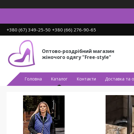
+380 (67) 349-25-50
+380 (66) 276-90-65
Оптово-роздрібний магазин
жіночого одягу "Free-style"
Головна
Каталог
Контакти
Доставка та 