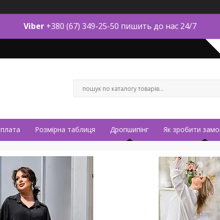
Viber
+380 (67) 349-25-50 пишить до нас 24/7
оплата
Розмірна таблиця
Дропшипінг
Як зробити замо