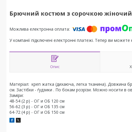
Брючний костюм з сорочкою жіночий
У компанії підключені електронні платежі. Тепер ви можете
Опис
Х
Матеріал: креп жатка (дихаюча, легка тканина). Довжина бр
см. Застібки - ґудзики . По бокам розрізи. Можно носити в ов
Заміри:
48-54 (2 р) - ОГ и ОБ 120 см
56-62 (3 р) - ОГ и ОБ 135 см
64-72 (4 р) - ОГ и ОБ 150 см