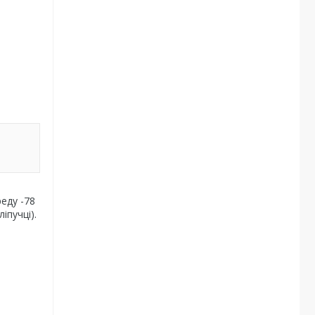
еду -78
іпучці).