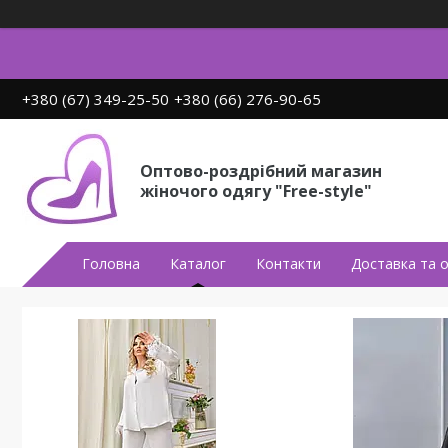
+380 (67) 349-25-50
+380 (66) 276-90-65
Оптово-роздрібний магазин
жіночого одягу "Free-style"
Головна
Каталог
Контакти
Доставка та 