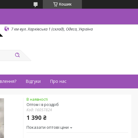
Кошик
7 км вул. Харківська 1 (склад), Одеса, Україна
влення?
Відгуки
Про нас
В наявності
Оптом і в роздріб
Код:
1605782А
1 390 ₴
Показати оптові ціни