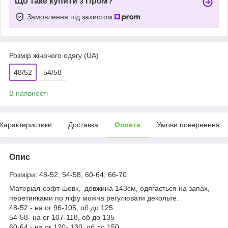
Що таке купити з Пром?
Замовлення під захистом
Розмір жіночого одягу (UA)
48/52
54/58
В наявності
Характеристики
Доставка
Оплата
Умови повернення
Опис
Розміри: 48-52, 54-58, 60-64, 66-70
Матеріал-софт-шовк, довжина 143см, одягається на запах,
перетинками по ліфу можна регулювати декольте.
48-52 - на ог 96-105, об до 125
54-58- на ог 107-118, об до 135
60-64 - на ог 120- 130, об до 150