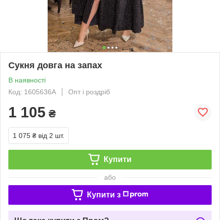
Сукня довга на запах
В наявності
Код: 1605636А
Опт і роздріб
1 105
₴
1 075 ₴
від 2 шт.
Купити
або
Купити з