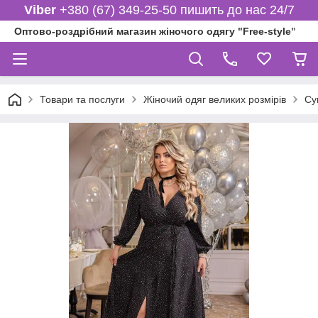
Viber
+380 (67) 349-25-50 пишить до нас 24/7
Оптово-роздрібний магазин жіночого одягу "Free-style"
Товари та послуги
Жіночий одяг великих розмірів
Су