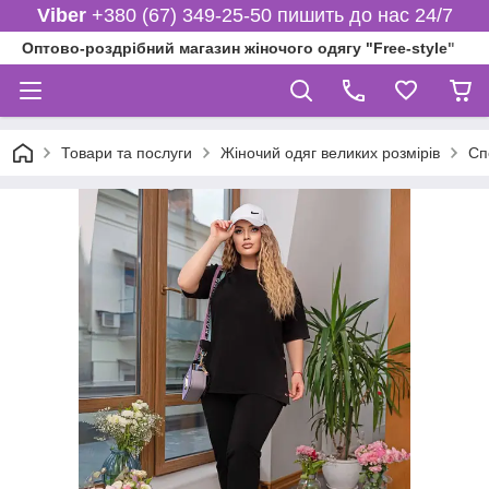
Viber
+380 (67) 349-25-50 пишить до нас 24/7
Оптово-роздрібний магазин жіночого одягу "Free-style"
Товари та послуги
Жіночий одяг великих розмірів
Сп