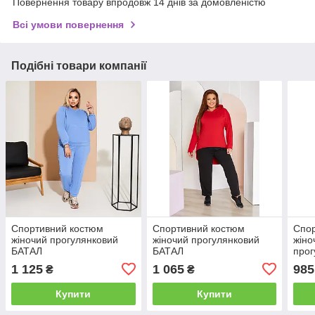
Повернення товару впродовж 14 днів за домовленістю
Всі умови повернення
Подібні товари компанії
Спортивний костюм
Спортивний костюм
Спо
жіночий прогулянковий
жіночий прогулянковий
жіно
БАТАЛ
БАТАЛ
прог
1 125
1 065
985
₴
₴
Купити
Купити