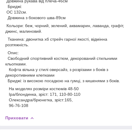
Довжина рукава від плеча-46см
Бриджі:
ОС 132см.
Довжина з бокового шва-89см
Кольори: беж, чорний, зелений, аквамарин, лаванда, графіт,
джинс, малиновий.
Тканина: двонитка хб стрейч гарної якості, відмінна
розтяжність.
Опис:
Свободний спортивний костюм, декорований стильними
кльопками.
Кофта вільна у стилі оверсайз, з розрізами з боків з
декоротивними клепками
Бриджі: із високою посадкою на гумці, з кишенями з боків.
На моделях розміри костюмів 48-50
Іра/блондинка, зріст: 171, 110-80-110
Олександра/брюнетка, зріст:165,
96-76-108
Приховати