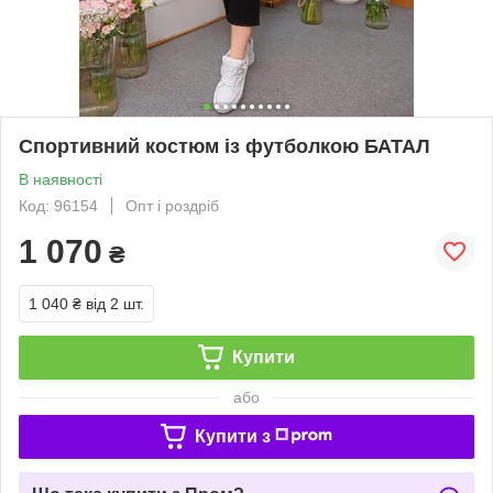
Спортивний костюм із футболкою БАТАЛ
В наявності
Код: 96154
Опт і роздріб
1 070
₴
1 040 ₴
від 2 шт.
Купити
або
Купити з