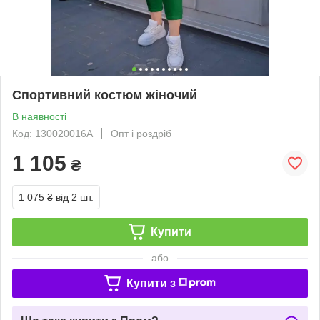
Спортивний костюм жіночий
В наявності
Код: 130020016А
Опт і роздріб
1 105
₴
1 075 ₴
від 2 шт.
Купити
або
Купити з