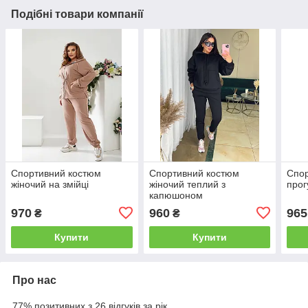
Подібні товари компанії
Спортивний костюм
Спортивний костюм
Спо
жіночий на змійці
жіночий теплий з
прог
капюшоном
970
960
965
₴
₴
Купити
Купити
Про нас
77% позитивних з 26 відгуків за рік