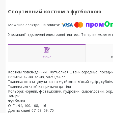
Спортивний костюм з футболкою
У компанії підключені електронні платежі. Тепер ви можете
Опис
Х
Костюм повсякденний . Футболка+ штани середньої посадк
Розміри: 42-44. 46-48, 50-52,54-56
Тканина: штани -двунитка та футболка -м’який кулір , субліма
Тканина легка,м’яка,приємна до тіла
Кольори: чорний, фісташковий, пудровий, смарагдовий, борд
Заміри:
Футболка
О. Г. : 94, 100. 108, 116
Дов по спині: 67, 68, 69, 70