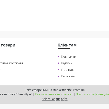
 товари
Клієнтам
і
Контакти
ртивні костюми
Відгуки
+
Про нас
Гарантія
Сайт створений на маркетплейсі
Prom.ua
Магазин одягу "Free-Style" |
Поскаржитися на контент
|
Політика конфіденційн
Select Language
▼