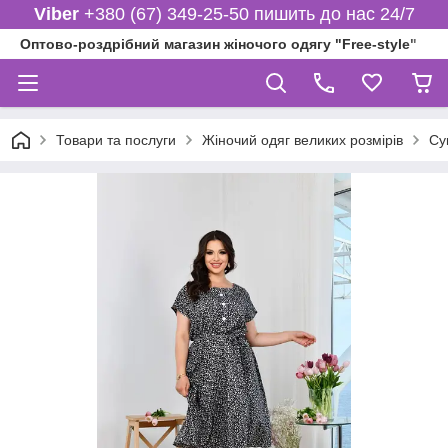
Viber
+380 (67) 349-25-50 пишить до нас 24/7
Оптово-роздрібний магазин жіночого одягу "Free-style"
Товари та послуги
Жіночий одяг великих розмірів
Су