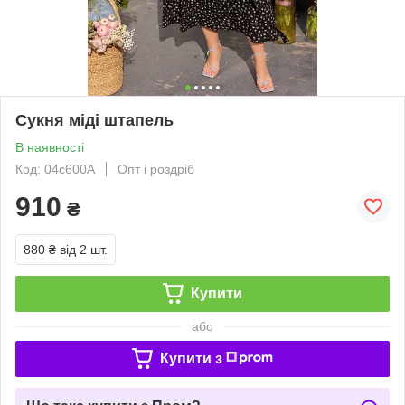
Сукня міді штапель
В наявності
Код: 04с600А
Опт і роздріб
910
₴
880 ₴
від 2 шт.
Купити
або
Купити з