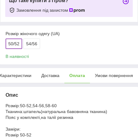
Що таке купити з Пром?
Замовлення під захистом
Розмір жіночого одягу (UA)
50/52
54/56
В наявності
Характеристики
Доставка
Оплата
Умови повернення
Опис
Розмір:50-52,54-56,58-60
Тканина:штапель(натуральна бавовняна тканина)
Пояс у комплекті,на талії резинка
Заміри:
Розмір 50-52