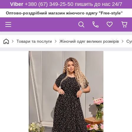
Viber
+380 (67) 349-25-50 пишить до нас 24/7
Оптово-роздрібний магазин жіночого одягу "Free-style"
Товари та послуги
Жіночий одяг великих розмірів
Су