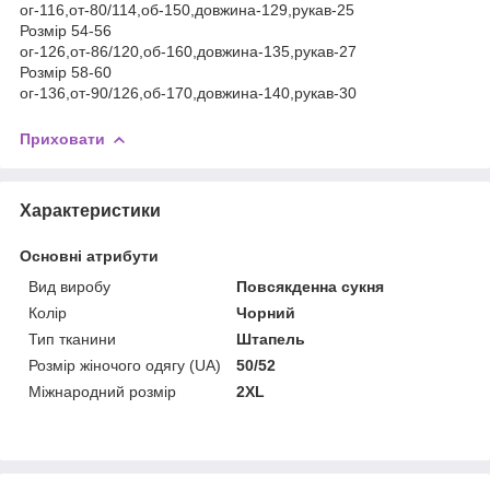
ог-116,от-80/114,об-150,довжина-129,рукав-25
Розмір 54-56
ог-126,от-86/120,об-160,довжина-135,рукав-27
Розмір 58-60
ог-136,от-90/126,об-170,довжина-140,рукав-30
Приховати
Характеристики
Основні атрибути
Вид виробу
Повсякденна сукня
Колір
Чорний
Тип тканини
Штапель
Розмір жіночого одягу (UA)
50/52
Міжнародний розмір
2XL