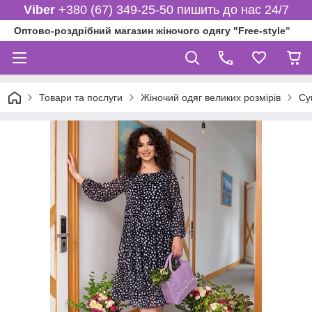
Viber
+380 (67) 349-25-50 пишить до нас 24/7
Оптово-роздрібний магазин жіночого одягу "Free-style"
Товари та послуги
Жіночий одяг великих розмірів
Су