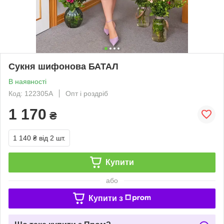
Сукня шифонова БАТАЛ
В наявності
Код: 122305А
Опт і роздріб
1 170
₴
1 140 ₴
від 2 шт.
Купити
або
Купити з