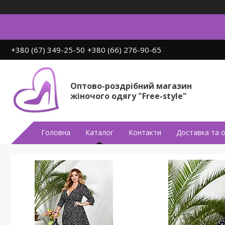
+380 (67) 349-25-50
+380 (66) 276-90-65
Оптово-роздрібний магазин
жіночого одягу "Free-style"
Головна
Каталог
Контакти
Доставка та 