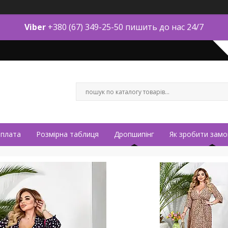
Viber
+380 (67) 349-25-50 пишить до нас 24/7
оплата
Розмірна таблиця
Дропшипінг
Як зробити замо