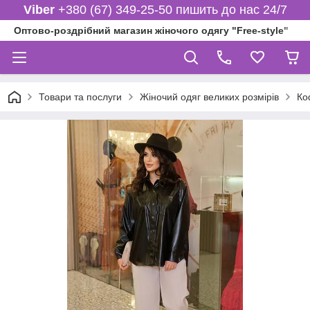
Viber
+380 (67) 349-25-50 пишить до нас 24/7
Оптово-роздрібний магазин жіночого одягу "Free-style"
Товари та послуги
Жіночий одяг великих розмірів
Ко