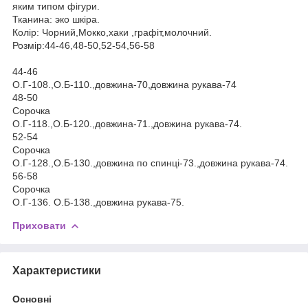
яким типом фігури.
Тканина: эко шкіра.
Колір: Чорний,Мокко,хаки ,графіт,молочний.
Розмір:44-46,48-50,52-54,56-58
44-46
О.Г-108.,О.Б-110.,довжина-70,довжина рукава-74
48-50
Сорочка
О.Г-118.,О.Б-120.,довжина-71.,довжина рукава-74.
52-54
Сорочка
О.Г-128.,О.Б-130.,довжина по спинці-73.,довжина рукава-74.
56-58
Сорочка
О.Г-136. О.Б-138.,довжина рукава-75.
Приховати
Характеристики
Основні