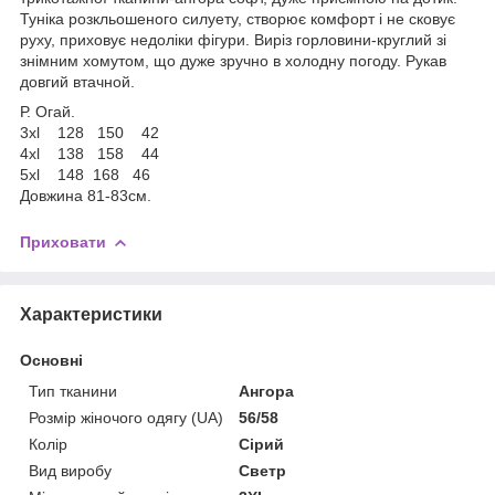
Туніка розкльошеного силуету, створює комфорт і не сковує
руху, приховує недоліки фігури. Виріз горловини-круглий зі
знімним хомутом, що дуже зручно в холодну погоду. Рукав
довгий втачной.
Р. Огай.
3хl 128 150 42
4хl 138 158 44
5хl 148 168 46
Довжина 81-83см.
Приховати
Характеристики
Основні
Тип тканини
Ангора
Розмір жіночого одягу (UA)
56/58
Колір
Сірий
Вид виробу
Светр