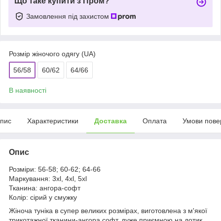
Що таке купити з Пром?
Замовлення під захистом
Розмір жіночого одягу (UA)
56/58
60/62
64/66
В наявності
пис
Характеристики
Доставка
Оплата
Умови пове
Опис
Розміри: 56-58; 60-62; 64-66
Маркування: 3xl, 4xl, 5хl
Тканина: ангора-софт
Колір: сірий у смужку
Жіноча туніка в супер великих розмірах, виготовлена з м'якої
трикотажної тканини-ангора софт, дуже приємною на дотик.