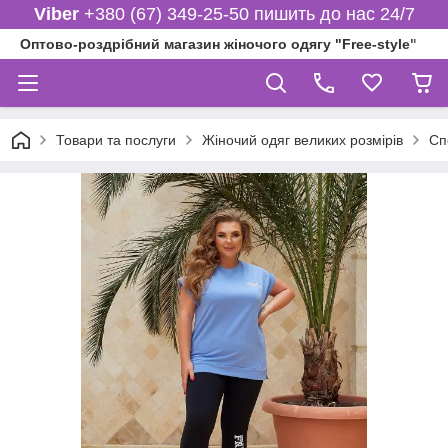
Viber
+380 (67) 349-25-50 пишить до нас 24/7
Оптово-роздрібний магазин жіночого одягу "Free-style"
Товари та послуги
Жіночий одяг великих розмірів
Сп