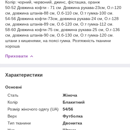
Колір: чорний, червоний, джинс, фісташка, оранж
50-52 Довжина кофти - 71 см. Довжина рукава-23см, О.г-120
см, довжина штанів-88 см, О.б-110 см, О.т гумка-100 см.
54-56 Довжина кофти-73см, довжина рукава-24 см, О.г-128
см, довжина штанів-89 см, О.б-120 см, О.т гумка-112 см.
58-60 Довжина кофти-75 см, довжина рукава-25 см, О.г-136
см, довжина штанів-90 см, О.б-130 см, О.т гумка-120 см.
штани з кишенями, на поясі гумка. Розтяжність тканини
хороша
Приховати
Характеристики
Основні
Стать
Жіноча
Колір
Блакитний
Розмір жіночого одягу (UA)
54/56
Верх
Футболка
Тип тканини
Двонитка
Низ
Штани