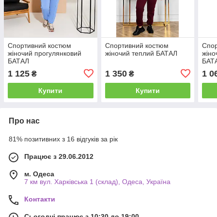
Спортивний костюм
Спортивний костюм
Спо
жіночий прогулянковий
жіночий теплий БАТАЛ
жіно
БАТАЛ
БАТ
1 125
1 350
1 0
₴
₴
Купити
Купити
Про нас
81% позитивних з 16 відгуків за рік
Працює з 29.06.2012
м. Одеса
7 км вул. Харківська 1 (склад), Одеса, Україна
Контакти
Сьогодні працює з 10:30 до 19:00