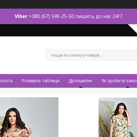
Viber
+380 (67) 349-25-50 пишить до нас 24/7
оплата
Розмірна таблиця
Дропшипінг
Як зробити замо