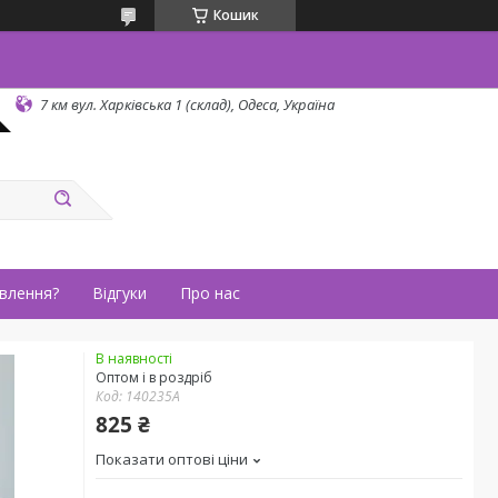
Кошик
7 км вул. Харківська 1 (склад), Одеса, Україна
влення?
Відгуки
Про нас
В наявності
Оптом і в роздріб
Код:
140235А
825 ₴
Показати оптові ціни