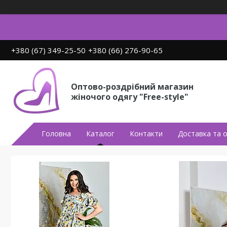
+380 (67) 349-25-50
+380 (66) 276-90-65
Оптово-роздрібний магазин
жіночого одягу "Free-style"
Головна
Каталог
Контакти
Доставка та 