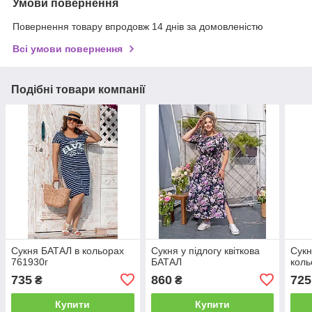
Умови повернення
Повернення товару впродовж 14 днів за домовленістю
Всі умови повернення
Подібні товари компанії
Сукня БАТАЛ в кольорах
Сукня у підлогу квіткова
Сукн
761930г
БАТАЛ
коль
735
860
725
₴
₴
Купити
Купити