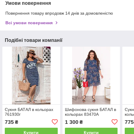
Умови повернення
Повернення товару впродовж 14 днів за домовленістю
Всі умови повернення
Подібні товари компанії
Сукня БАТАЛ в кольорах
Шифонова сукня БАТАЛ в
Сукн
761930г
кольорах 83470А
коль
735
1 300
775
₴
₴
Купити
Купити