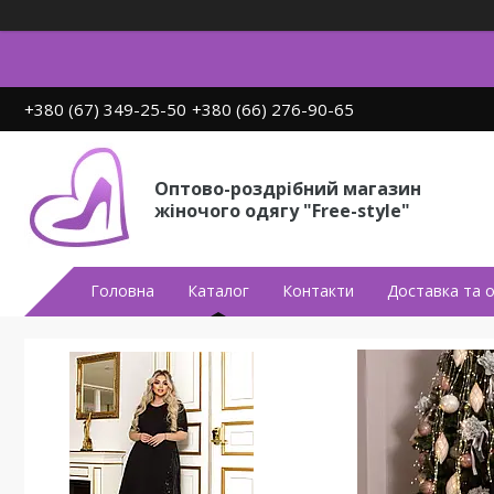
+380 (67) 349-25-50
+380 (66) 276-90-65
Оптово-роздрібний магазин
жіночого одягу "Free-style"
Головна
Каталог
Контакти
Доставка та 