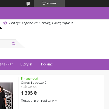
Кошик
7 км вул. Харківська 1 (склад), Одеса, Україна
влення?
Відгуки
Про нас
В наявності
Оптом і в роздріб
Код:
985621
1 305 ₴
Показати оптові ціни