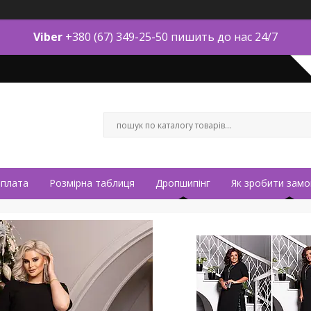
Viber
+380 (67) 349-25-50 пишить до нас 24/7
оплата
Розмірна таблиця
Дропшипінг
Як зробити замо